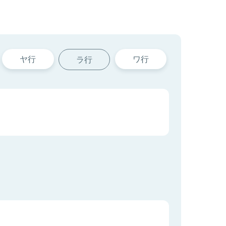
ヤ行
ワ行
ラ行