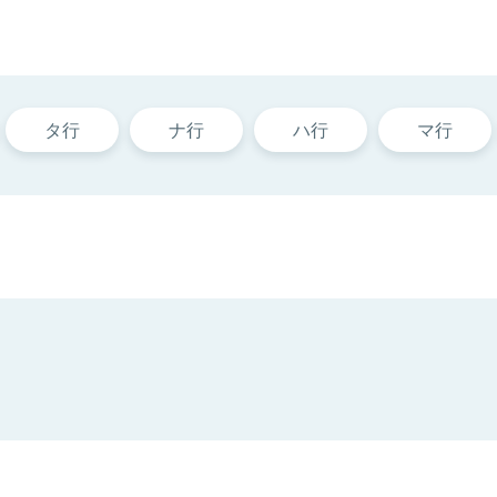
タ行
ナ行
ハ行
マ行