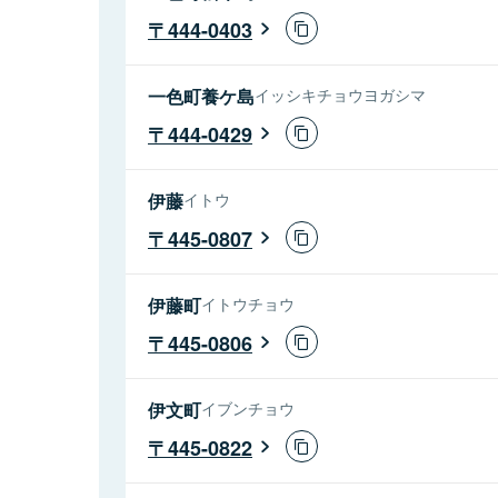
444-0403
一色町養ケ島
イッシキチョウヨガシマ
444-0429
伊藤
イトウ
445-0807
伊藤町
イトウチョウ
445-0806
伊文町
イブンチョウ
445-0822