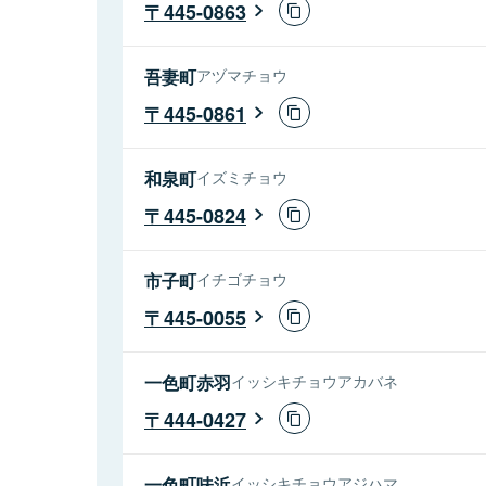
445-0863
吾妻町
アヅマチョウ
445-0861
和泉町
イズミチョウ
445-0824
市子町
イチゴチョウ
445-0055
一色町赤羽
イッシキチョウアカバネ
444-0427
一色町味浜
イッシキチョウアジハマ