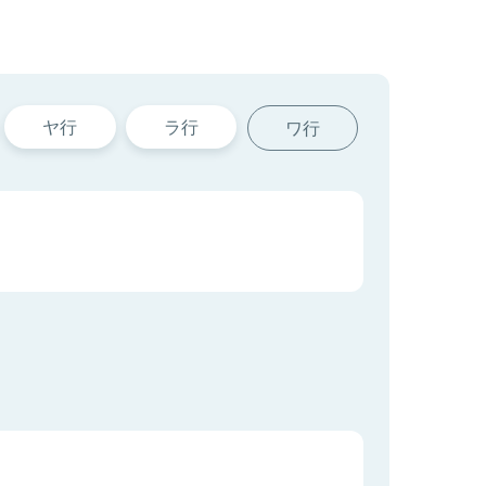
ヤ行
ラ行
ワ行