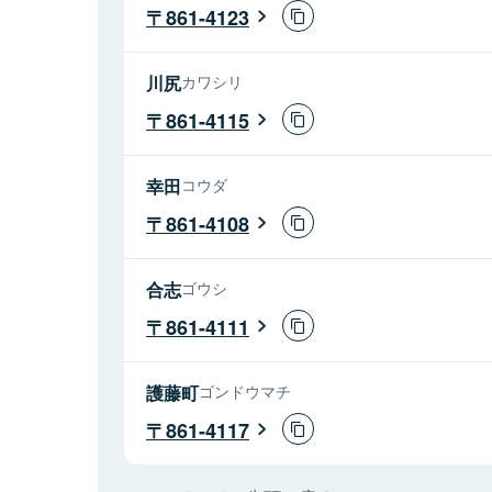
861-4123
川尻
カワシリ
861-4115
幸田
コウダ
861-4108
合志
ゴウシ
861-4111
護藤町
ゴンドウマチ
861-4117