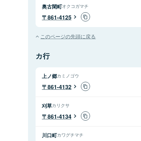
奥古閑町
オクコガマチ
861-4125
このページの先頭に戻る
カ行
上ノ郷
カミノゴウ
861-4132
刈草
カリクサ
861-4134
川口町
カワグチマチ