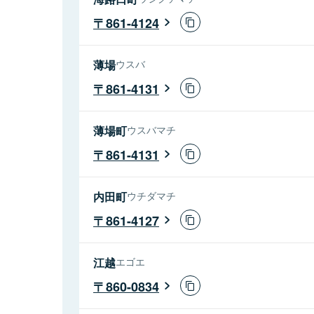
861-4124
薄場
ウスバ
861-4131
薄場町
ウスバマチ
861-4131
内田町
ウチダマチ
861-4127
江越
エゴエ
860-0834