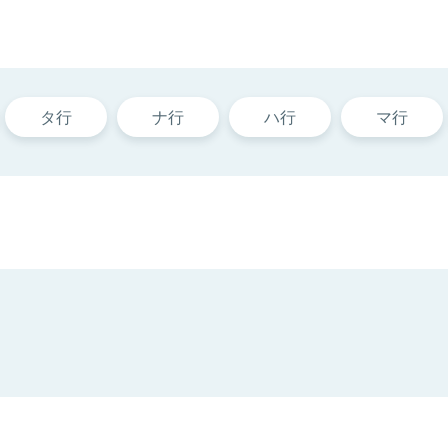
タ行
ナ行
ハ行
マ行