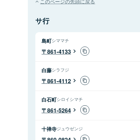
このページの先頭に戻る
サ行
島町
シママチ
861-4133
白藤
シラフジ
861-4112
白石町
シロイシマチ
861-5264
十禅寺
ジュウゼンジ
860-0824