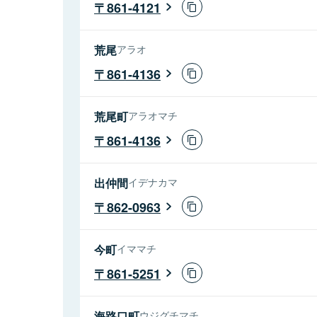
861-4121
荒尾
アラオ
861-4136
荒尾町
アラオマチ
861-4136
出仲間
イデナカマ
862-0963
今町
イママチ
861-5251
海路口町
ウジグチマチ