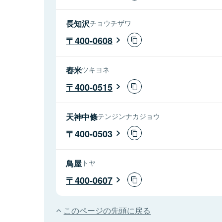
長知沢
チョウチザワ
400-0608
舂米
ツキヨネ
400-0515
天神中條
テンジンナカジョウ
400-0503
鳥屋
トヤ
400-0607
このページの先頭に戻る