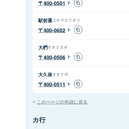
400-0501
駅前通
エキマエドオリ
400-0602
大椚
オオクヌギ
400-0506
大久保
オオクボ
400-0511
このページの先頭に戻る
カ行