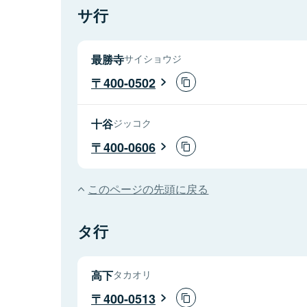
サ行
最勝寺
サイショウジ
400-0502
十谷
ジッコク
400-0606
このページの先頭に戻る
タ行
高下
タカオリ
400-0513