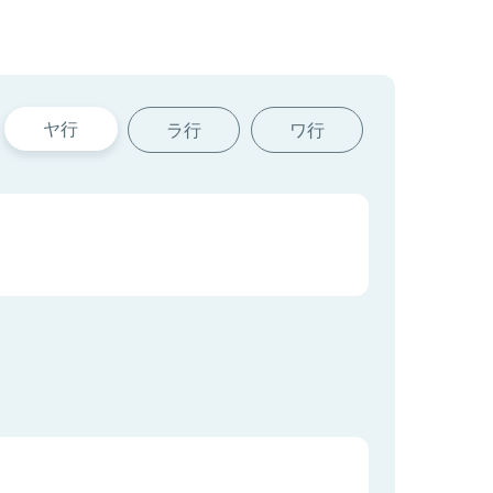
ヤ行
ラ行
ワ行