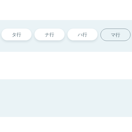
タ行
ナ行
ハ行
マ行