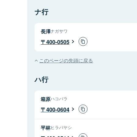
ナ行
長澤
ナガサワ
400-0505
このページの先頭に戻る
ハ行
箱原
ハコバラ
400-0604
平林
ヒラバヤシ