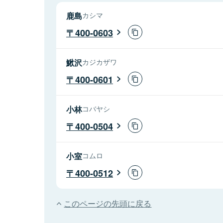
鹿島
カシマ
400-0603
鰍沢
カジカザワ
400-0601
小林
コバヤシ
400-0504
小室
コムロ
400-0512
このページの先頭に戻る