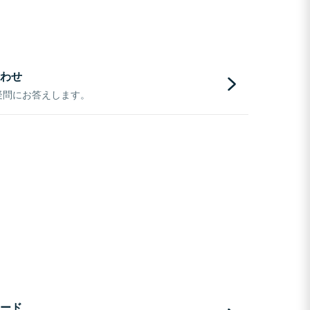
わせ
疑問にお答えします。
ード