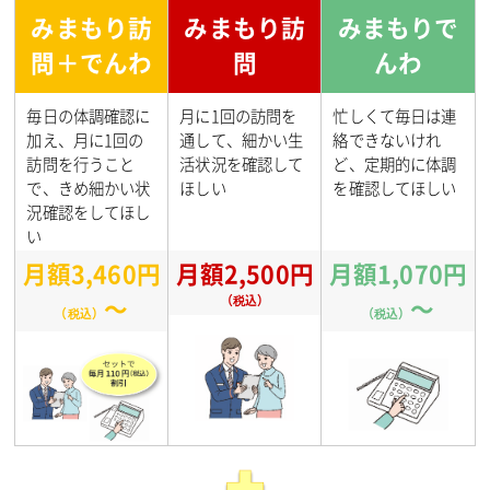
みまもり訪
みまもり訪
みまもりで
問＋でんわ
問
んわ
毎日の体調確認に
月に1回の訪問を
忙しくて毎日は連
加え、月に1回の
通して、細かい生
絡できないけれ
訪問を行うこと
活状況を確認して
ど、定期的に体調
で、きめ細かい状
ほしい
を確認してほしい
況確認をしてほし
い
月額3,460円
月額2,500円
月額1,070円
～
（税込）
～
（税込）
（税込）