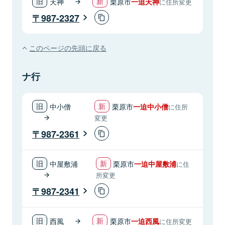
天神
栗原市
一迫天神
に住所変更
987-2327
このページの先頭に戻る
ナ行
中小僧
栗原市
一迫中小僧
に住所
変更
987-2361
中屋敷浦
栗原市
一迫中屋敷浦
に住
所変更
987-2341
西風
栗原市
一迫西風
に住所変更