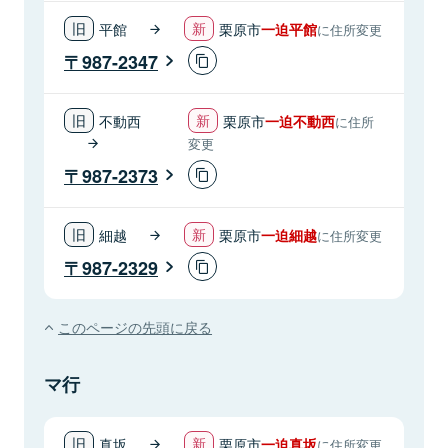
平館
栗原市
一迫平館
に住所変更
987-2347
不動西
栗原市
一迫不動西
に住所
変更
987-2373
細越
栗原市
一迫細越
に住所変更
987-2329
このページの先頭に戻る
マ行
真坂
栗原市
一迫真坂
に住所変更