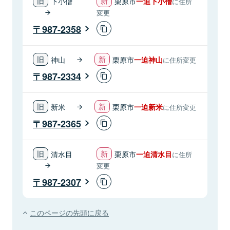
下小僧
栗原市
一迫下小僧
に住所
変更
987-2358
神山
栗原市
一迫神山
に住所変更
987-2334
新米
栗原市
一迫新米
に住所変更
987-2365
清水目
栗原市
一迫清水目
に住所
変更
987-2307
このページの先頭に戻る