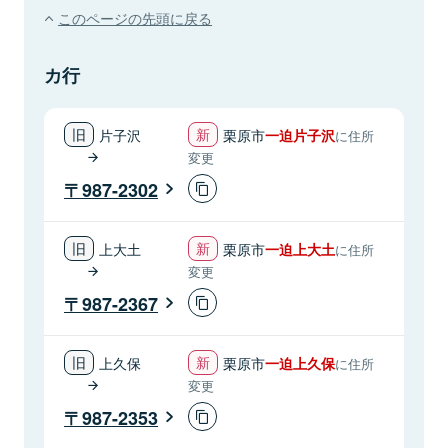
このページの先頭に戻る
カ行
片子沢
栗原市
一迫片子沢
に住所
変更
987-2302
上大土
栗原市
一迫上大土
に住所
変更
987-2367
上久保
栗原市
一迫上久保
に住所
変更
987-2353