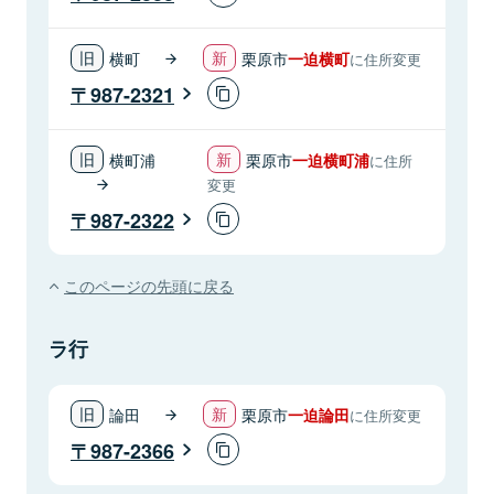
横町
栗原市
一迫横町
に住所変更
987-2321
横町浦
栗原市
一迫横町浦
に住所
変更
987-2322
このページの先頭に戻る
ラ行
論田
栗原市
一迫論田
に住所変更
987-2366