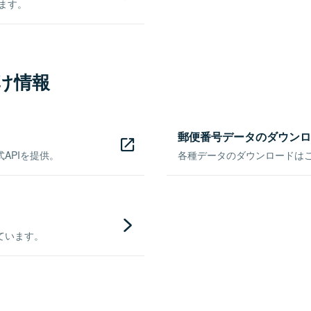
きます。
け情報
郵便番号データのダウンロ
APIを提供。
各種データのダウンロードはこち
ています。