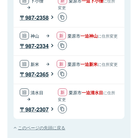
下小僧
栗原市
一迫下小僧
に住所
変更
987-2358
神山
栗原市
一迫神山
に住所変更
987-2334
新米
栗原市
一迫新米
に住所変更
987-2365
清水目
栗原市
一迫清水目
に住所
変更
987-2307
このページの先頭に戻る