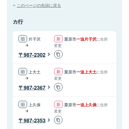
このページの先頭に戻る
カ行
片子沢
栗原市
一迫片子沢
に住所
変更
987-2302
上大土
栗原市
一迫上大土
に住所
変更
987-2367
上久保
栗原市
一迫上久保
に住所
変更
987-2353