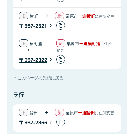
横町
栗原市
一迫横町
に住所変更
987-2321
横町浦
栗原市
一迫横町浦
に住所
変更
987-2322
このページの先頭に戻る
ラ行
論田
栗原市
一迫論田
に住所変更
987-2366