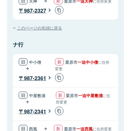
天神
栗原市
一迫天神
に住所変更
987-2327
このページの先頭に戻る
ナ行
中小僧
栗原市
一迫中小僧
に住所
変更
987-2361
中屋敷浦
栗原市
一迫中屋敷浦
に住
所変更
987-2341
西風
栗原市
一迫西風
に住所変更