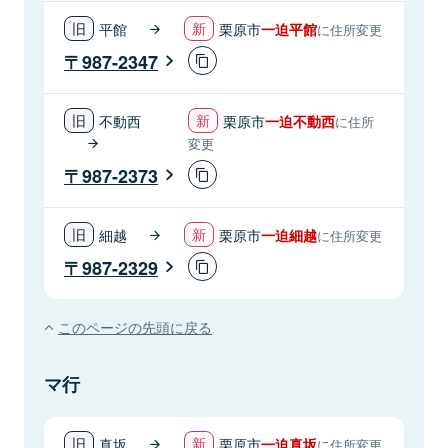
平館
栗原市
一迫平館
に住所変更
987-2347
不動西
栗原市
一迫不動西
に住所
変更
987-2373
細越
栗原市
一迫細越
に住所変更
987-2329
このページの先頭に戻る
マ行
真坂
栗原市
一迫真坂
に住所変更