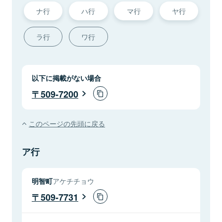
ナ行
ハ行
マ行
ヤ行
ラ行
ワ行
以下に掲載がない場合
509-7200
このページの先頭に戻る
ア行
明智町
アケチチョウ
509-7731