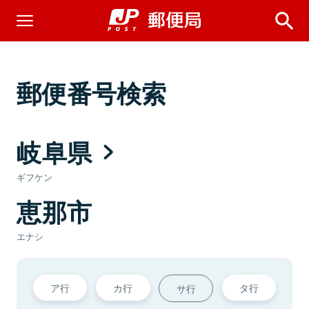
郵便番号検索
岐阜県
ギフケン
恵那市
エナシ
ア行
カ行
タ行
サ行