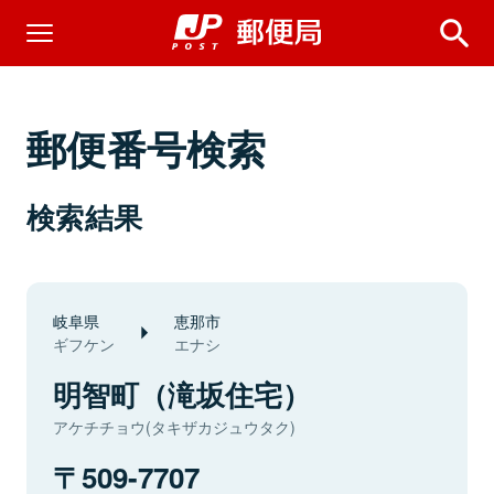
郵便番号検索
検索結果
岐阜県
恵那市
ギフケン
エナシ
明智町（滝坂住宅）
アケチチョウ(タキザカジュウタク)
509-7707