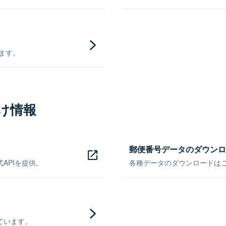
きます。
け情報
郵便番号データのダウンロ
APIを提供。
各種データのダウンロードはこち
ています。