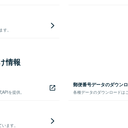
きます。
け情報
郵便番号データのダウンロ
APIを提供。
各種データのダウンロードはこち
ています。