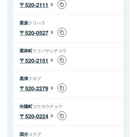
520-2111
栗原
クリハラ
520-0527
栗林町
クリバヤシチョウ
520-2151
黒津
クロヅ
520-2279
向陽町
コウヨウチョウ
520-0224
国分
コクブ