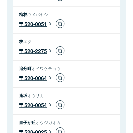
梅林
ウメバヤシ
520-0051
枝
エダ
520-2275
追分町
オイワケチョウ
520-0064
逢坂
オウサカ
520-0054
皇子が丘
オウジガオカ
520-0025