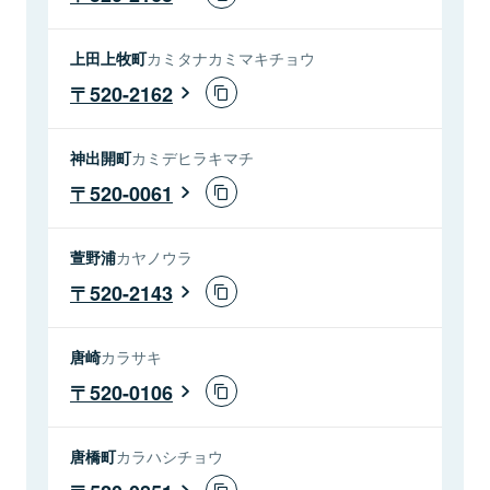
上田上牧町
カミタナカミマキチョウ
520-2162
神出開町
カミデヒラキマチ
520-0061
萱野浦
カヤノウラ
520-2143
唐崎
カラサキ
520-0106
唐橋町
カラハシチョウ