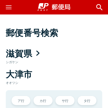
郵便番号検索
滋賀県
シガケン
大津市
オオツシ
ア行
カ行
サ行
タ行