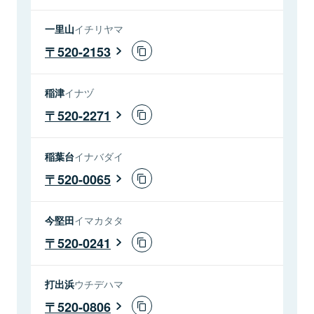
一里山
イチリヤマ
520-2153
稲津
イナヅ
520-2271
稲葉台
イナバダイ
520-0065
今堅田
イマカタタ
520-0241
打出浜
ウチデハマ
520-0806