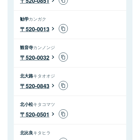
520-0851
勧学
カンガク
520-0013
観音寺
カンノンジ
520-0032
北大路
キタオオジ
520-0843
北小松
キタコマツ
520-0501
北比良
キタヒラ