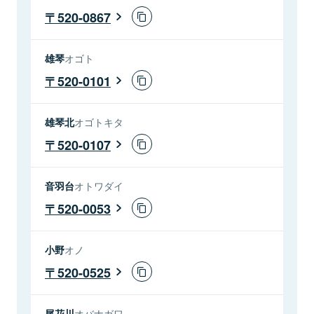
520-0867
雄琴
オゴト
520-0101
雄琴北
オゴトキタ
520-0107
音羽台
オトワダイ
520-0053
小野
オノ
520-0525
尾花川
オバナガワ