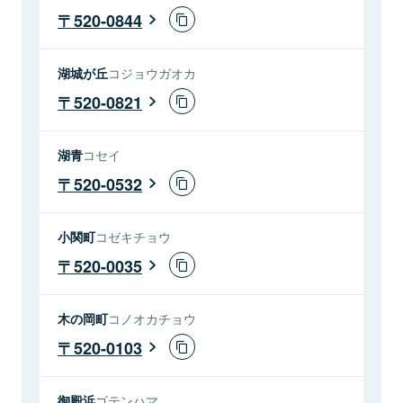
520-0844
湖城が丘
コジョウガオカ
520-0821
湖青
コセイ
520-0532
小関町
コゼキチョウ
520-0035
木の岡町
コノオカチョウ
520-0103
御殿浜
ゴテンハマ