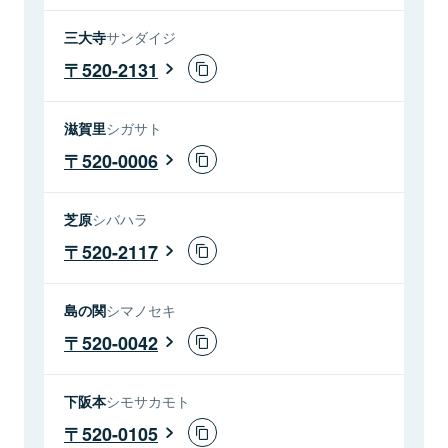
三大寺
サンダイジ
520-2131
滋賀里
シガサト
520-0006
芝原
シバハラ
520-2117
島の関
シマノセキ
520-0042
下阪本
シモサカモト
520-0105