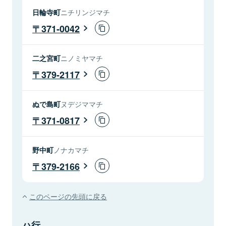
日輪寺町
ニチリンジマチ
371-0042
二之宮町
ニノミヤマチ
379-2117
ぬで島町
ヌデジママチ
371-0817
野中町
ノナカマチ
379-2166
このページの先頭に戻る
ハ行