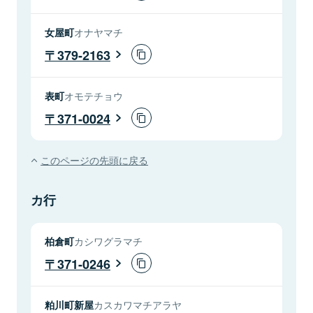
女屋町
オナヤマチ
379-2163
表町
オモテチョウ
371-0024
このページの先頭に戻る
カ行
柏倉町
カシワグラマチ
371-0246
粕川町新屋
カスカワマチアラヤ