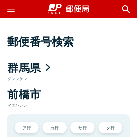
郵便番号検索
群馬県
グンマケン
前橋市
マエバシシ
ア行
カ行
サ行
タ行