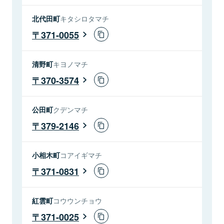
北代田町
キタシロタマチ
371-0055
清野町
キヨノマチ
370-3574
公田町
クデンマチ
379-2146
小相木町
コアイギマチ
371-0831
紅雲町
コウウンチョウ
371-0025