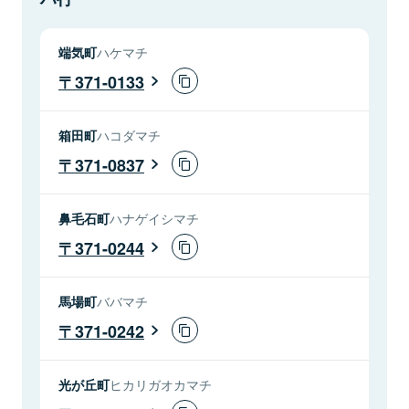
端気町
ハケマチ
371-0133
箱田町
ハコダマチ
371-0837
鼻毛石町
ハナゲイシマチ
371-0244
馬場町
ババマチ
371-0242
光が丘町
ヒカリガオカマチ