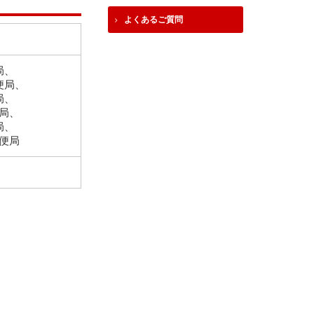
よくあるご質問
局、
便局、
局、
局、
局、
便局