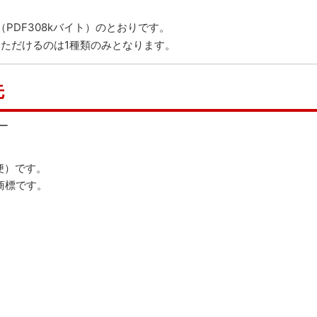
（PDF308kバイト）
のとおりです。
いただけるのは1種類のみとなります。
先
ー
便）です。
商標です。