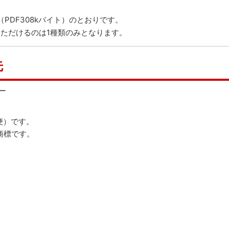
（PDF308kバイト）
のとおりです。
いただけるのは1種類のみとなります。
先
ー
便）です。
商標です。