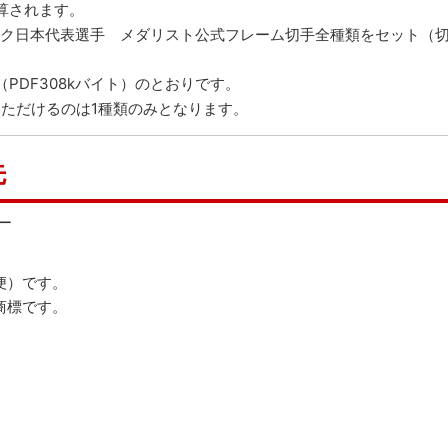
算されます。
ピック日本代表選手 メダリスト公式フレーム切手全種類をセット（
（PDF308kバイト）
のとおりです。
いただけるのは1種類のみとなります。
先
ー
便）です。
商標です。