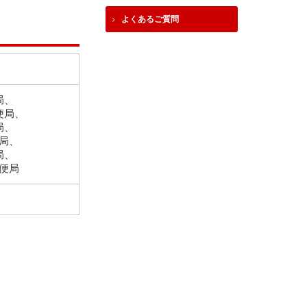
よくあるご質問
局、
便局、
局、
局、
局、
便局