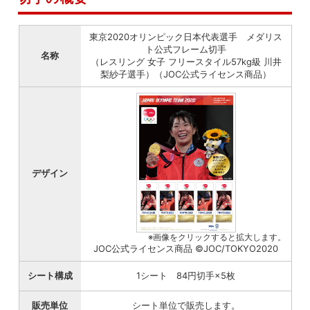
東京2020オリンピック日本代表選手 メダリス
ト公式フレーム切手
名称
（レスリング 女子 フリースタイル57kg級 川井
梨紗子選手）（JOC公式ライセンス商品）
デザイン
※画像をクリックすると拡大します。
JOC公式ライセンス商品 ©JOC/TOKYO2020
シート構成
1シート 84円切手×5枚
販売単位
シート単位で販売します。