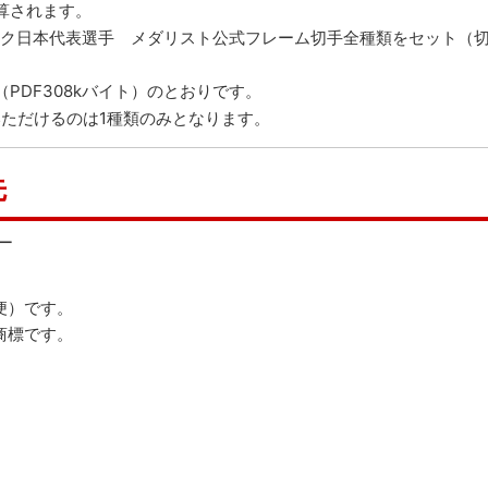
算されます。
ピック日本代表選手 メダリスト公式フレーム切手全種類をセット（
（PDF308kバイト）
のとおりです。
いただけるのは1種類のみとなります。
先
ー
便）です。
商標です。