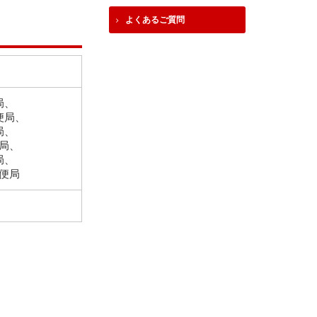
よくあるご質問
局、
便局、
局、
局、
局、
便局