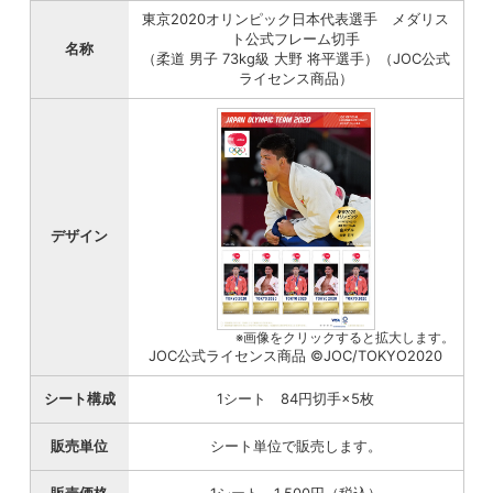
東京2020オリンピック日本代表選手 メダリス
ト公式フレーム切手
名称
（柔道 男子 73kg級 大野 将平選手）（JOC公式
ライセンス商品）
デザイン
※画像をクリックすると拡大します。
JOC公式ライセンス商品 ©JOC/TOKYO2020
シート構成
1シート 84円切手×5枚
販売単位
シート単位で販売します。
販売価格
1シート 1,500円（税込）