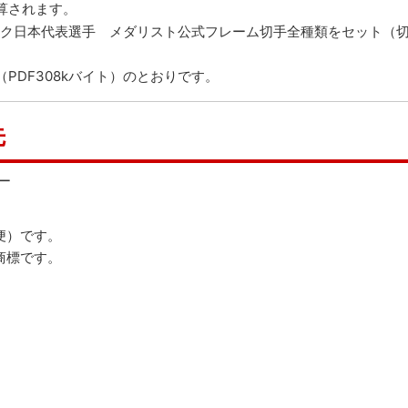
算されます。
ピック日本代表選手 メダリスト公式フレーム切手全種類をセット（
（PDF308kバイト）
のとおりです。
先
ー
便）です。
商標です。