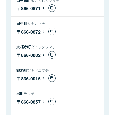
866-0871
田中町
タナカマチ
866-0872
大福寺町
ダイフクジマチ
866-0082
築添町
ツキゾエマチ
866-0015
出町
デマチ
866-0857