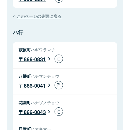
このページの先頭に戻る
ハ行
萩原町
ハギワラマチ
866-0831
八幡町
ハチマンチョウ
866-0041
花園町
ハナゾノチョウ
866-0843
日置町
ヒオキマチ