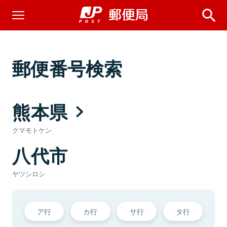
郵便番号検索
熊本県
クマモトケン
八代市
ヤツシロシ
ア行
カ行
サ行
タ行