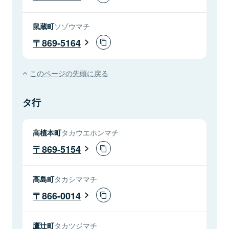
鼠蔵町
ソゾウマチ
869-5164
このページの先頭に戻る
タ行
高植本町
タカウエホンマチ
869-5154
高島町
タカシママチ
866-0014
鷹辻町
タカツジマチ