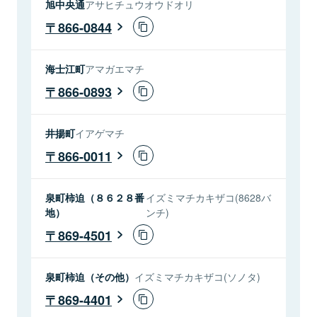
旭中央通
アサヒチュウオウドオリ
866-0844
海士江町
アマガエマチ
866-0893
井揚町
イアゲマチ
866-0011
泉町柿迫（８６２８番
イズミマチカキザコ(8628バ
地）
ンチ)
869-4501
泉町柿迫（その他）
イズミマチカキザコ(ソノタ)
869-4401