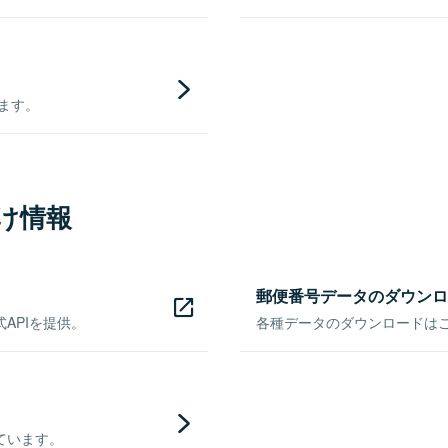
きます。
け情報
郵便番号データのダウンロ
APIを提供。
各種データのダウンロードはこち
ています。