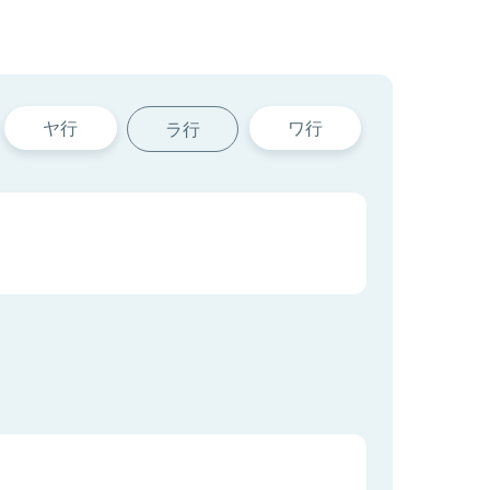
ヤ行
ワ行
ラ行