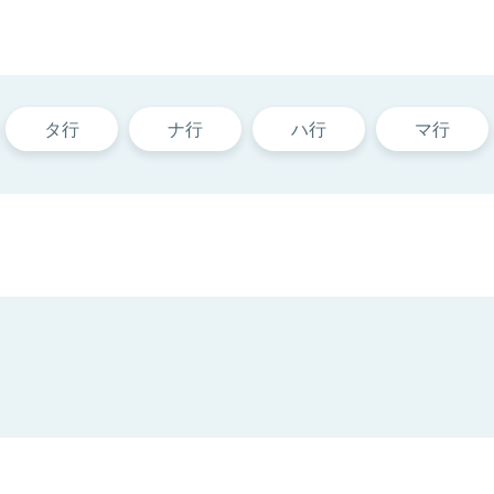
タ行
ナ行
ハ行
マ行