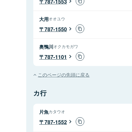
787-1553
大用
オオユウ
787-1550
奥鴨川
オクカモガワ
787-1101
このページの先頭に戻る
カ行
片魚
カタウオ
787-1552