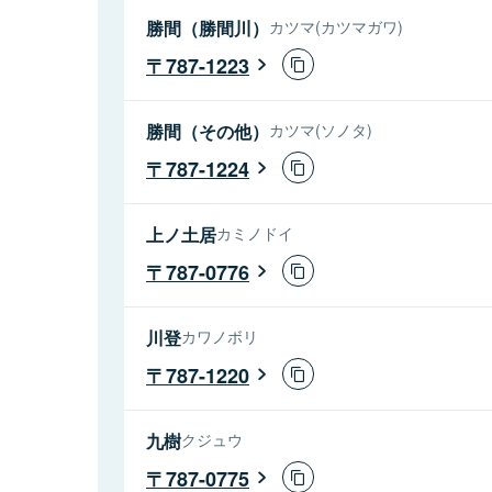
勝間（勝間川）
カツマ(カツマガワ)
787-1223
勝間（その他）
カツマ(ソノタ)
787-1224
上ノ土居
カミノドイ
787-0776
川登
カワノボリ
787-1220
九樹
クジュウ
787-0775