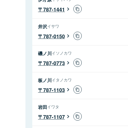
787-1441
井沢
イサワ
787-0150
磯ノ川
イソノカワ
787-0773
板ノ川
イタノカワ
787-1103
岩田
イワタ
787-1107