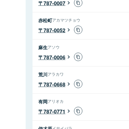
787-0007
赤松町
アカマツチョウ
787-0052
麻生
アソウ
787-0006
荒川
アラカワ
787-0668
有岡
アリオカ
787-0771
伊才原
イサイバラ