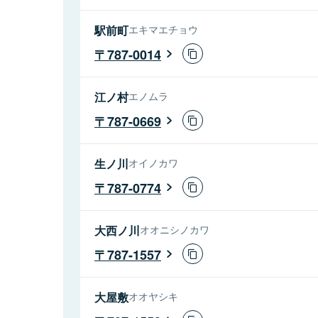
駅前町
エキマエチョウ
787-0014
江ノ村
エノムラ
787-0669
生ノ川
オイノカワ
787-0774
大西ノ川
オオニシノカワ
787-1557
大屋敷
オオヤシキ