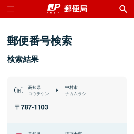
郵便番号検索
検索結果
高知県
中村市
コウチケン
ナカムラシ
787-1103
高知県
四万十市