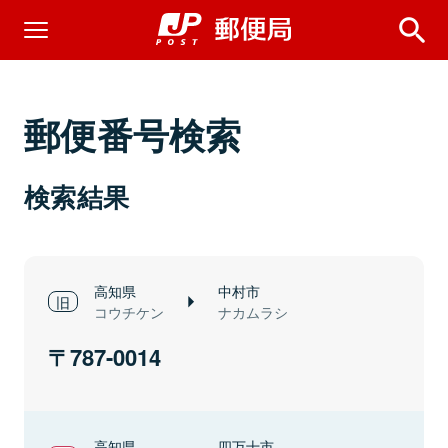
郵便番号検索
検索結果
高知県
中村市
コウチケン
ナカムラシ
787-0014
高知県
四万十市