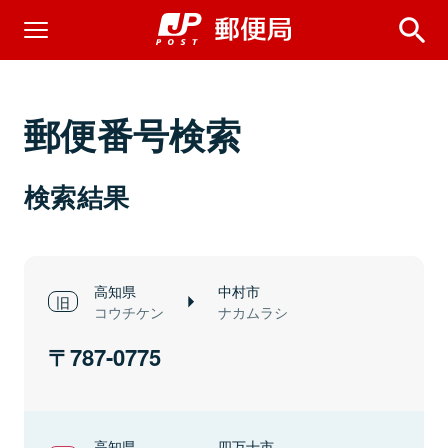
郵便番号検索
検索結果
高知県
中村市
コウチケン
ナカムラシ
787-0775
高知県
四万十市