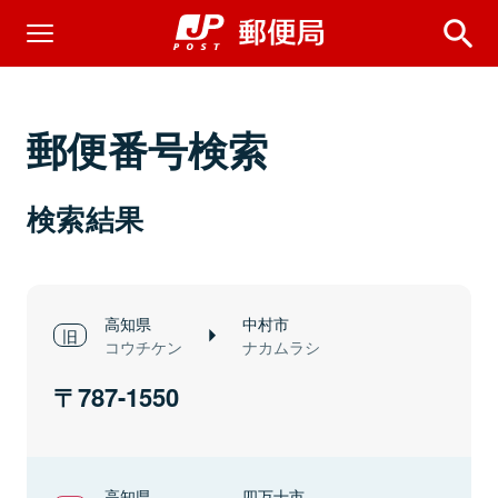
郵便番号検索
検索結果
高知県
中村市
コウチケン
ナカムラシ
787-1550
高知県
四万十市