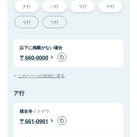
ナ行
ハ行
マ行
ヤ行
ラ行
ワ行
以下に掲載がない場合
660-0000
このページの先頭に戻る
ア行
猪名寺
イナデラ
661-0981