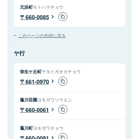
元浜町
モトハマチョウ
660-0085
このページの先頭に戻る
ヤ行
弥生ケ丘町
ヤヨイガオカチョウ
661-0970
蓬川荘園
ヨモガワソウエン
660-0061
蓬川町
ヨモガワチョウ
660-0081