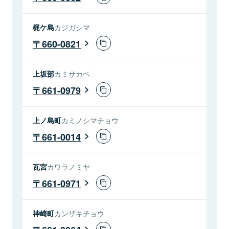
梶ケ島
カジガシマ
660-0821
上坂部
カミサカベ
661-0979
上ノ島町
カミノシマチョウ
661-0014
瓦宮
カワラノミヤ
661-0971
神崎町
カンザキチョウ