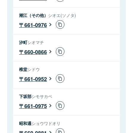
潮江（その他）
シオエ(ソノタ)
661-0976
汐町
シオマチ
660-0866
椎堂
シドウ
661-0952
下坂部
シモサカベ
661-0975
昭和通
ショウワドオリ
660-0881