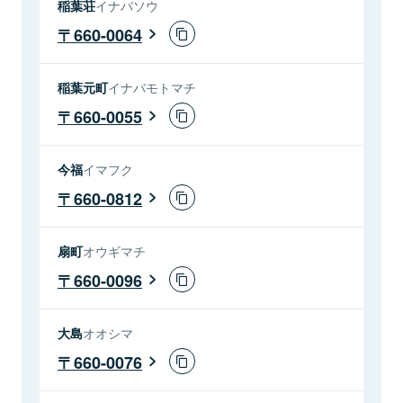
稲葉荘
イナバソウ
660-0064
稲葉元町
イナバモトマチ
660-0055
今福
イマフク
660-0812
扇町
オウギマチ
660-0096
大島
オオシマ
660-0076