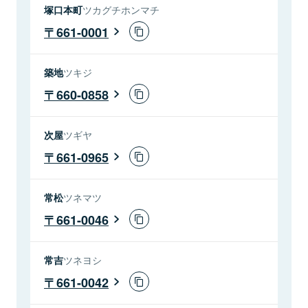
塚口本町
ツカグチホンマチ
661-0001
築地
ツキジ
660-0858
次屋
ツギヤ
661-0965
常松
ツネマツ
661-0046
常吉
ツネヨシ
661-0042