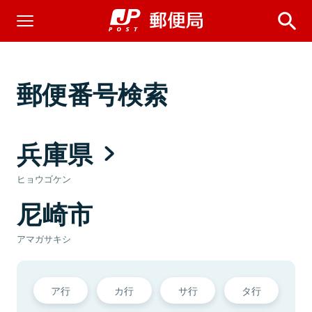
郵便番号検索
兵庫県
ヒョウゴケン
尼崎市
アマガサキシ
ア行
カ行
サ行
タ行