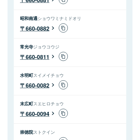
昭和南通
ショウワミナミドオリ
660-0882
常光寺
ジョウコウジ
660-0811
水明町
スイメイチョウ
660-0082
末広町
スエヒロチョウ
660-0094
崇徳院
ストクイン