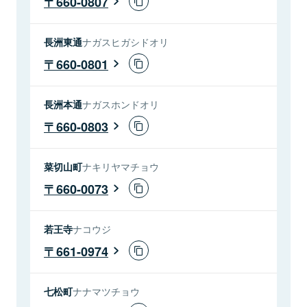
660-0807
長洲東通
ナガスヒガシドオリ
660-0801
長洲本通
ナガスホンドオリ
660-0803
菜切山町
ナキリヤマチョウ
660-0073
若王寺
ナコウジ
661-0974
七松町
ナナマツチョウ