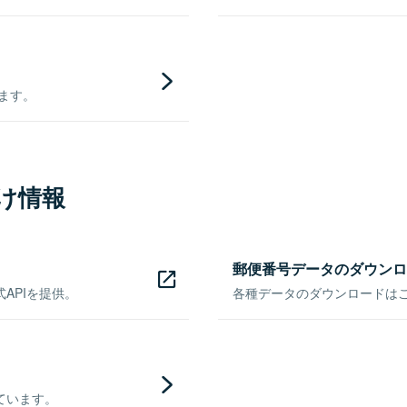
きます。
け情報
郵便番号データのダウンロ
APIを提供。
各種データのダウンロードはこち
ています。