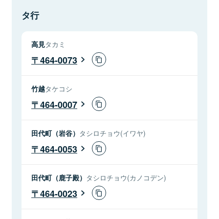
タ行
高見
タカミ
464-0073
竹越
タケコシ
464-0007
田代町（岩谷）
タシロチョウ(イワヤ)
464-0053
田代町（鹿子殿）
タシロチョウ(カノコデン)
464-0023