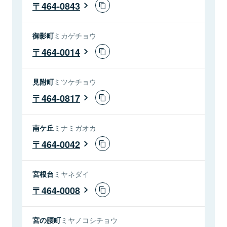
464-0843
御影町
ミカゲチョウ
464-0014
見附町
ミツケチョウ
464-0817
南ケ丘
ミナミガオカ
464-0042
宮根台
ミヤネダイ
464-0008
宮の腰町
ミヤノコシチョウ