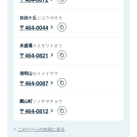
自由ケ丘
ジユウガオカ
464-0044
末盛通
スエモリトオリ
464-0821
清明山
セイメイヤマ
464-0087
園山町
ソノヤマチョウ
464-0812
このページの先頭に戻る