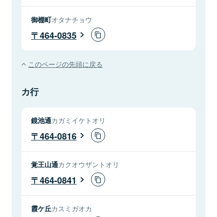
御棚町
オタナチョウ
464-0835
このページの先頭に戻る
カ行
鏡池通
カガミイケトオリ
464-0816
覚王山通
カクオウザントオリ
464-0841
霞ケ丘
カスミガオカ