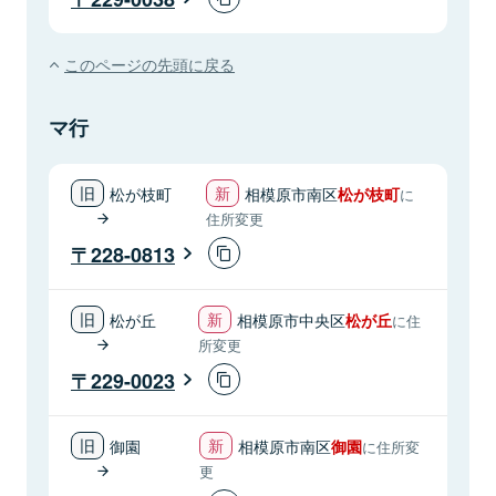
このページの先頭に戻る
マ行
松が枝町
相模原市南区
松が枝町
に
住所変更
228-0813
松が丘
相模原市中央区
松が丘
に住
所変更
229-0023
御園
相模原市南区
御園
に住所変
更