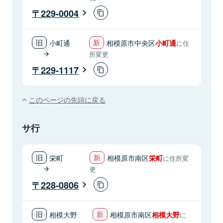
229-0004
小町通
相模原市中央区
小町通
に住
所変更
229-1117
このページの先頭に戻る
サ行
栄町
相模原市南区
栄町
に住所変
更
228-0806
相模大野
相模原市南区
相模大野
に