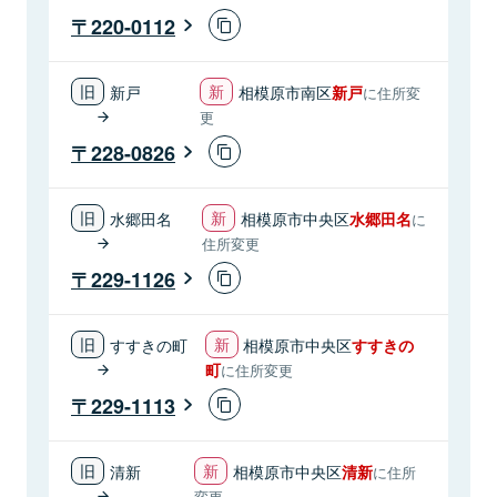
220-0112
新戸
相模原市南区
新戸
に住所変
更
228-0826
水郷田名
相模原市中央区
水郷田名
に
住所変更
229-1126
すすきの町
相模原市中央区
すすきの
町
に住所変更
229-1113
清新
相模原市中央区
清新
に住所
変更