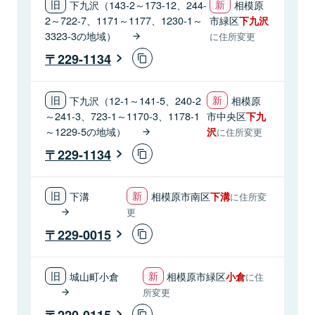
下九沢（143-2～173-12、244-
相模原
2～722-7、1171～1177、1230-1～
市緑区
下九沢
3323-3の地域）
に住所変更
229-1134
下九沢（12-1～141-5、240-2
相模原
～241-3、723-1～1170-3、1178-1
市中央区
下九
～1229-5の地域）
沢
に住所変更
229-1134
下溝
相模原市南区
下溝
に住所変
更
229-0015
城山町小倉
相模原市緑区
小倉
に住
所変更
220-0115