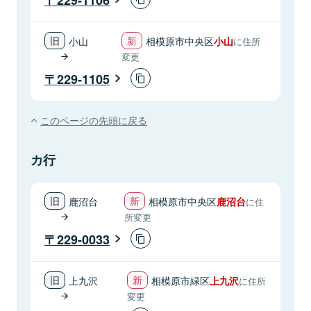
小山
相模原市中央区
小山
に住所
変更
229-1105
このページの先頭に戻る
カ行
鹿沼台
相模原市中央区
鹿沼台
に住
所変更
229-0033
上九沢
相模原市緑区
上九沢
に住所
変更