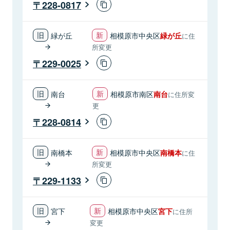
228-0817
緑が丘
相模原市中央区
緑が丘
に住
所変更
229-0025
南台
相模原市南区
南台
に住所変
更
228-0814
南橋本
相模原市中央区
南橋本
に住
所変更
229-1133
宮下
相模原市中央区
宮下
に住所
変更