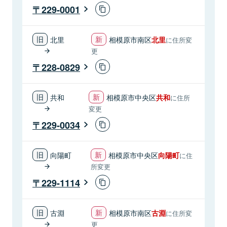
229-0001
北里
相模原市南区
北里
に住所変
更
228-0829
共和
相模原市中央区
共和
に住所
変更
229-0034
向陽町
相模原市中央区
向陽町
に住
所変更
229-1114
古淵
相模原市南区
古淵
に住所変
更