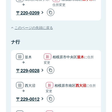
住所変更
220-0209
このページの先頭に戻る
ナ行
並木
相模原市中央区
並木
に住所
変更
229-0028
西大沼
相模原市南区
西大沼
に住所
変更
229-0012