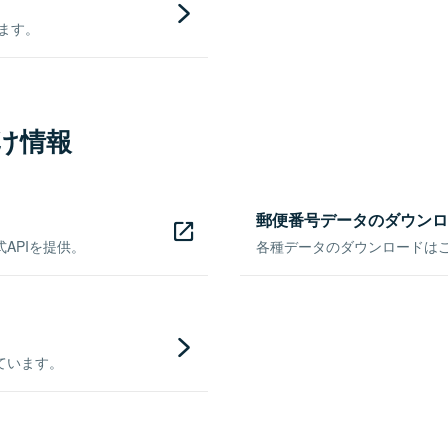
きます。
け情報
郵便番号データのダウンロ
APIを提供。
各種データのダウンロードはこち
ています。