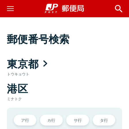
郵便番号検索
東京都
トウキョウト
港区
ミナトク
ア行
カ行
サ行
タ行