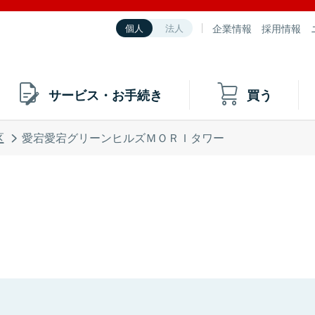
企業情報
採用情報
個人
法人
サービス・お手続き
買う
区
愛宕愛宕グリーンヒルズＭＯＲＩタワー