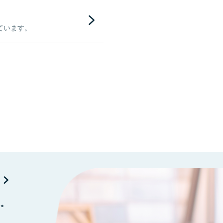
ています。
に。