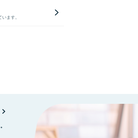
ています。
に。