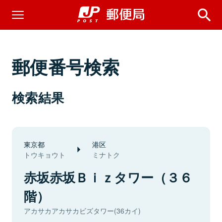
郵便番号検索
検索結果
東京都
港区
トウキョウト
ミナトク
赤坂赤坂Ｂｉｚタワー（３６
階）
アカサカアカサカビズタワー(36カイ)