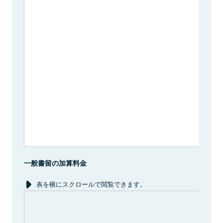
規
一般書留の加算料金
表を横にスクロールで閲覧できます。