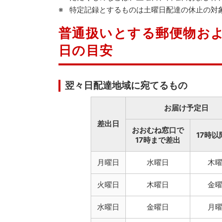
特定記録とするものは土曜日配達の休止の対
普通扱いとする郵便物お
日の目安
翌々日配達地域に宛てるもの
お届け予定日
差出日
おおむね窓口で
17時以
17時まで差出
月曜日
水曜日
木
火曜日
木曜日
金
水曜日
金曜日
月