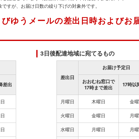
象ですが、お届け日数の繰り下げの対象外です。
よびゆうメールの差出日時およびお
3日後配達地域に宛てるもの
お届け予定日
差出日
おおむね窓口で
降差出
17時以
17時まで差出
曜日
月曜日
木曜日
金曜
曜日
火曜日
金曜日
月曜
曜日
水曜日
月曜日
月曜