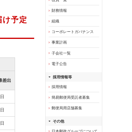
財務情報
届け予定
組織
コーポレートガバナンス
事業計画
子会社一覧
電子公告
採用情報等
降差出
採用情報
日
簡易郵便局受託者募集
郵便局用店舗募集
日
その他
日
日本郵政グループについて