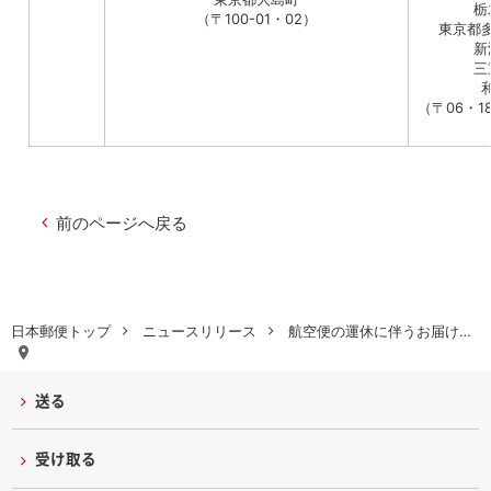
栃
（〒100-01・02）
東京都
新
三
（〒06・1
前のページへ戻る
日本郵便トップ
ニュースリリース
航空便の運休に伴うお届け…
送る
受け取る