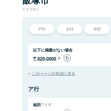
イイヅカシ
ア行
カ行
サ行
以下に掲載がない場合
820-0000
このページの先頭に戻る
ア行
相田
アイダ