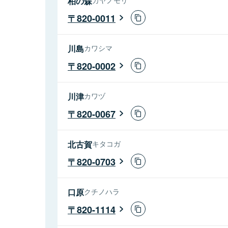
柏の森
820-0011
川島
カワシマ
820-0002
川津
カワヅ
820-0067
北古賀
キタコガ
820-0703
口原
クチノハラ
820-1114