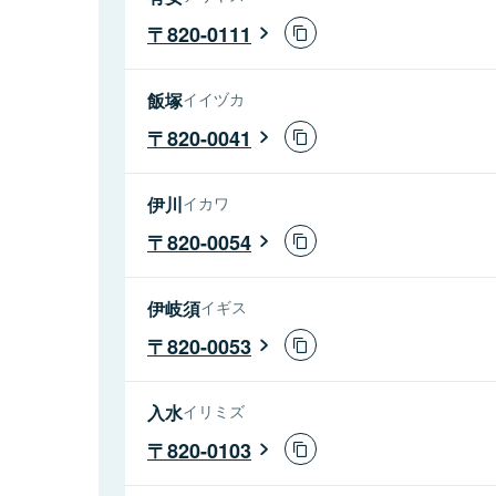
820-0111
飯塚
イイヅカ
820-0041
伊川
イカワ
820-0054
伊岐須
イギス
820-0053
入水
イリミズ
820-0103