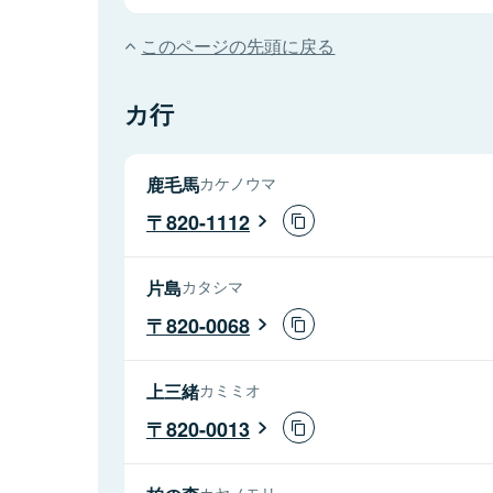
このページの先頭に戻る
カ行
鹿毛馬
カケノウマ
820-1112
片島
カタシマ
820-0068
上三緒
カミミオ
820-0013
カヤノモリ