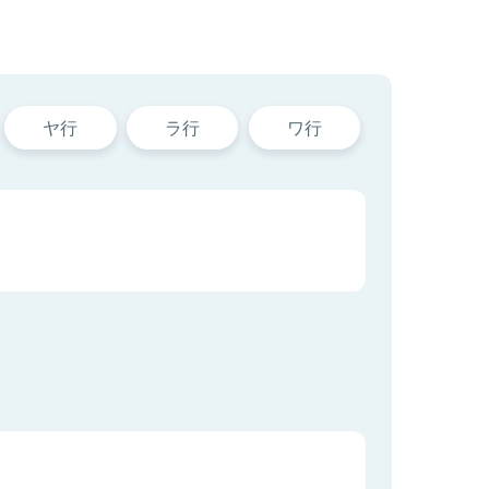
ヤ行
ラ行
ワ行