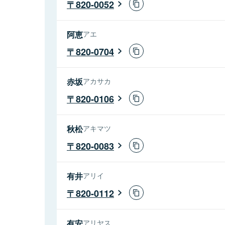
820-0052
阿恵
アエ
820-0704
赤坂
アカサカ
820-0106
秋松
アキマツ
820-0083
有井
アリイ
820-0112
有安
アリヤス