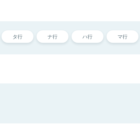
タ行
ナ行
ハ行
マ行