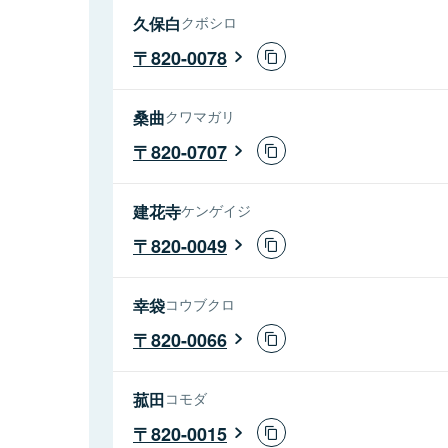
久保白
クボシロ
820-0078
桑曲
クワマガリ
820-0707
建花寺
ケンゲイジ
820-0049
幸袋
コウブクロ
820-0066
菰田
コモダ
820-0015