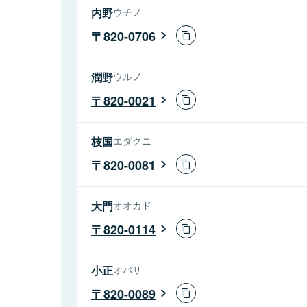
内野
ウチノ
820-0706
潤野
ウルノ
820-0021
枝国
エダクニ
820-0081
大門
オオカド
820-0114
小正
オバサ
820-0089