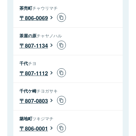
茶売町
チャウリマチ
806-0069
茶屋の原
チャヤノハル
807-1134
千代
チヨ
807-1112
千代ケ崎
チヨガサキ
807-0803
築地町
ツキジマチ
806-0001