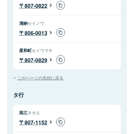
807-0822
清納
セイノウ
806-0013
星和町
セイワマチ
807-0829
このページの先頭に戻る
タ行
高江
タカエ
807-1152