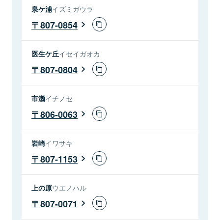
泉ケ浦
イズミガウラ
807-0854
医生ケ丘
イセイガオカ
807-0804
市瀬
イチノセ
806-0063
岩崎
イワサキ
807-1153
上の原
ウエノハル
807-0071