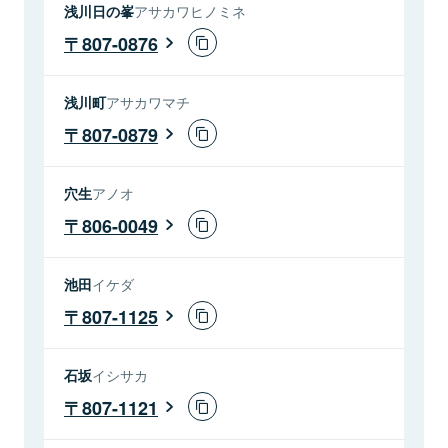
浅川日の峯
アサカワヒノミネ
807-0876
浅川町
アサカワマチ
807-0879
穴生
アノオ
806-0049
池田
イケダ
807-1125
石坂
イシサカ
807-1121