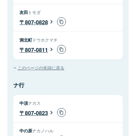
友田
トモダ
807-0828
洞北町
ドウホクマチ
807-0811
このページの先頭に戻る
ナ行
中須
ナカス
807-0823
中の原
ナカノハル