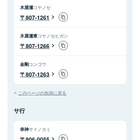
木屋瀬
コヤノセ
807-1261
木屋瀬東
コヤノセヒガシ
807-1266
金剛
コンゴウ
807-1263
このページの先頭に戻る
サ行
幸神
サイノカミ
806-0055