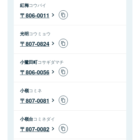
紅梅
コウバイ
806-0011
光明
コウミョウ
807-0824
小鷺田町
コサギダマチ
806-0056
小嶺
コミネ
807-0081
小嶺台
コミネダイ
807-0082