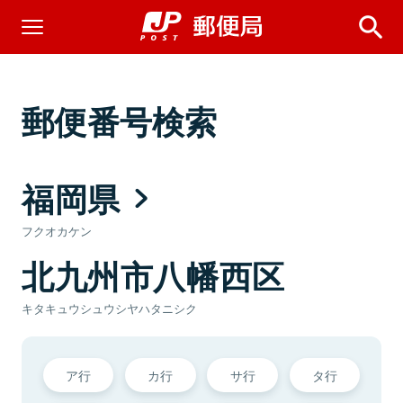
郵便番号検索
福岡県
フクオカケン
北九州市八幡西区
キタキュウシュウシヤハタニシク
ア行
カ行
サ行
タ行