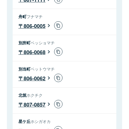
舟町
フナマチ
806-0005
別所町
ベッショマチ
806-0068
別当町
ベットウマチ
806-0062
北筑
ホクチク
807-0857
星ケ丘
ホシガオカ