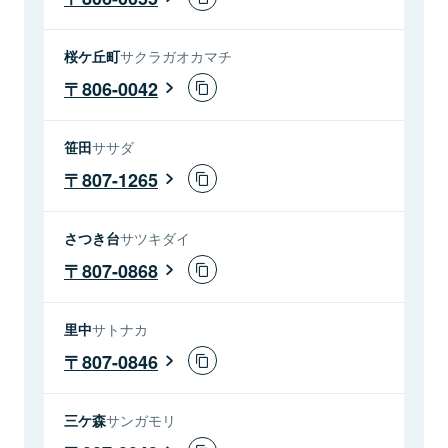
桜ケ丘町
サクラガオカマチ
806-0042
笹田
ササダ
807-1265
さつき台
サツキダイ
807-0868
里中
サトナカ
807-0846
三ケ森
サンガモリ