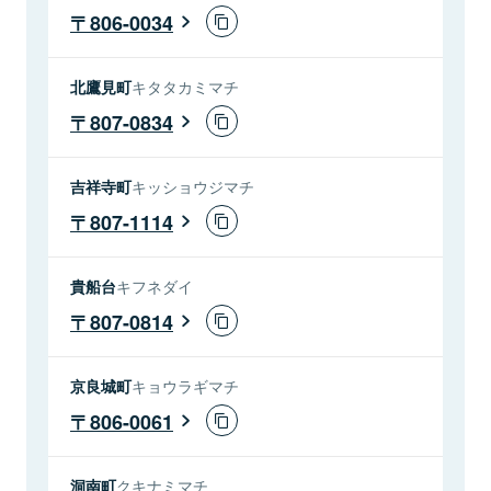
806-0034
北鷹見町
キタタカミマチ
807-0834
吉祥寺町
キッショウジマチ
807-1114
貴船台
キフネダイ
807-0814
京良城町
キョウラギマチ
806-0061
洞南町
クキナミマチ