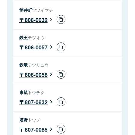
筒井町
ツツイマチ
806-0032
鉄王
テツオウ
806-0057
鉄竜
テツリュウ
806-0058
東筑
トウチク
807-0832
塔野
トウノ
807-0085