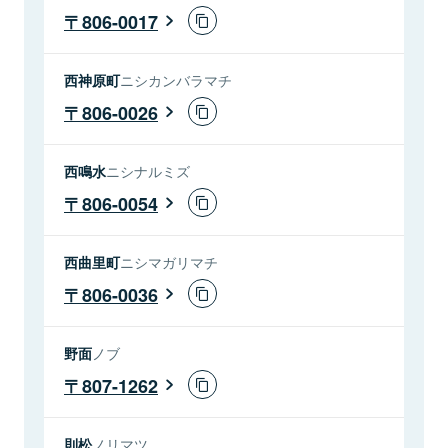
806-0017
西神原町
ニシカンバラマチ
806-0026
西鳴水
ニシナルミズ
806-0054
西曲里町
ニシマガリマチ
806-0036
野面
ノブ
807-1262
則松
ノリマツ