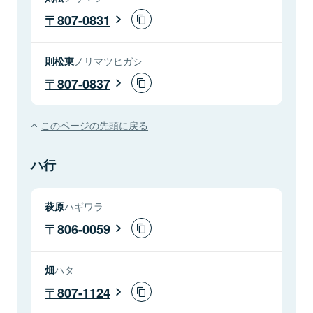
807-0831
則松東
ノリマツヒガシ
807-0837
このページの先頭に戻る
ハ行
萩原
ハギワラ
806-0059
畑
ハタ
807-1124