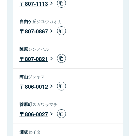
807-1113
自由ケ丘
ジユウガオカ
807-0867
陣原
ジンノハル
807-0821
陣山
ジンヤマ
806-0012
菅原町
スガワラマチ
806-0027
瀬板
セイタ