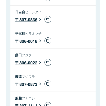
日吉台
ヒヨシダイ
807-0866
平尾町
ヒラオマチ
806-0018
藤田
フジタ
806-0022
藤原
フジワラ
807-0873
船越
フナコシ
807-1111