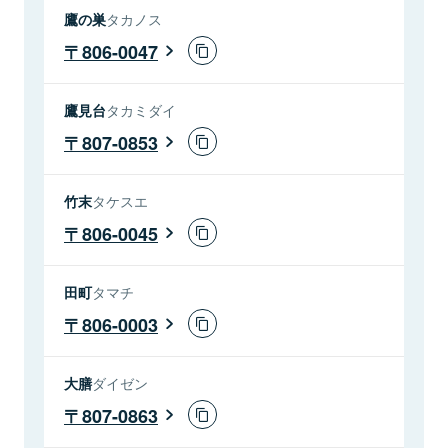
鷹の巣
タカノス
806-0047
鷹見台
タカミダイ
807-0853
竹末
タケスエ
806-0045
田町
タマチ
806-0003
大膳
ダイゼン
807-0863