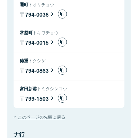
通町
トオリチョウ
794-0036
常盤町
トキワチョウ
794-0015
徳重
トクシゲ
794-0863
富田新港
トミタシンコウ
799-1503
このページの先頭に戻る
ナ行