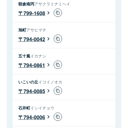
朝倉南丙
アサクラミナミヘイ
799-1608
旭町
アサヒマチ
794-0042
五十嵐
イカナシ
794-0861
いこいの丘
イコイノオカ
794-0085
石井町
イシイチョウ
794-0006