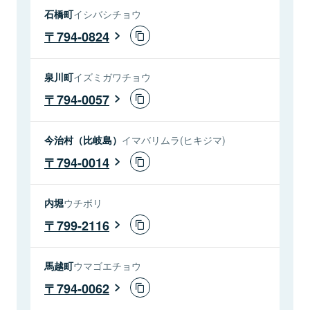
石橋町
イシバシチョウ
794-0824
泉川町
イズミガワチョウ
794-0057
今治村（比岐島）
イマバリムラ(ヒキジマ)
794-0014
内堀
ウチボリ
799-2116
馬越町
ウマゴエチョウ
794-0062