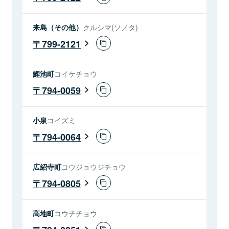
来島（その他）
クルシマ(ソノタ)
799-2121
鯉池町
コイケチョウ
794-0059
小泉
コイズミ
794-0064
広紹寺町
コウジョウジチョウ
794-0805
高地町
コウチチョウ