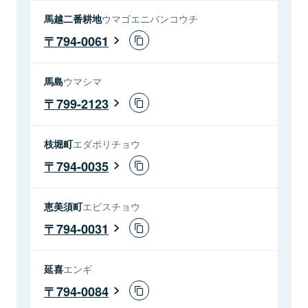
馬越二番耕地
ウマゴエニバンコウチ
794-0061
馬島
ウマシマ
799-2123
枝堀町
エダボリチョウ
794-0035
恵美須町
エビスチョウ
794-0031
延喜
エンギ
794-0084