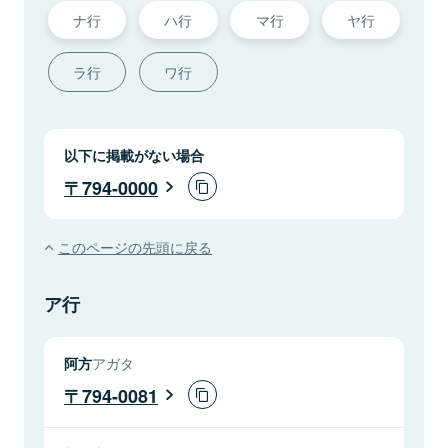
ナ行
ハ行
マ行
ヤ行
ラ行
ワ行
以下に掲載がない場合
794-0000
このページの先頭に戻る
ア行
阿方
アガタ
794-0081