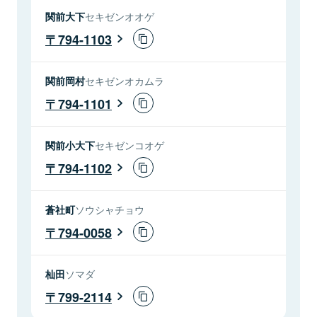
関前大下
セキゼンオオゲ
794-1103
関前岡村
セキゼンオカムラ
794-1101
関前小大下
セキゼンコオゲ
794-1102
蒼社町
ソウシャチョウ
794-0058
杣田
ソマダ
799-2114