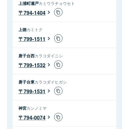
上浦町瀬戸
カミウラチョウセト
794-1404
上徳
カミトク
799-1511
唐子台西
カラコダイニシ
799-1532
唐子台東
カラコダイヒガシ
799-1531
神宮
カンノミヤ
794-0074