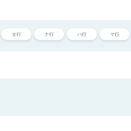
タ行
ナ行
ハ行
マ行