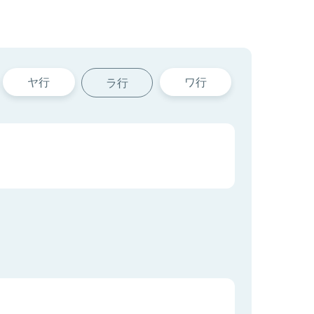
ヤ行
ワ行
ラ行