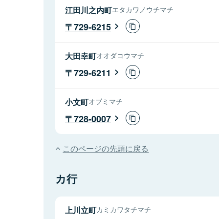
江田川之内町
エタカワノウチマチ
729-6215
大田幸町
オオダコウマチ
729-6211
小文町
オブミマチ
728-0007
このページの先頭に戻る
カ行
上川立町
カミカワタチマチ