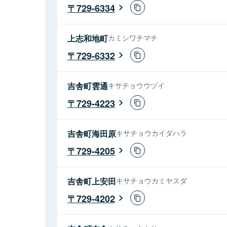
729-6334
上志和地町
カミシワチマチ
729-6332
吉舎町雲通
キサチョウウヅイ
729-4223
吉舎町海田原
キサチョウカイダハラ
729-4205
吉舎町上安田
キサチョウカミヤスダ
729-4202