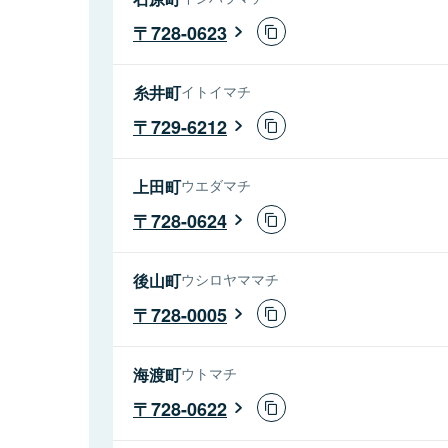
728-0623
糸井町
イトイマチ
729-6212
上田町
ウエダマチ
728-0624
後山町
ウシロヤママチ
728-0005
海渡町
ウトマチ
728-0622