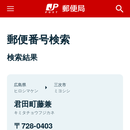
郵便番号検索
検索結果
広島県
三次市
ヒロシマケン
ミヨシシ
君田町藤兼
キミタチョウフジカネ
728-0403