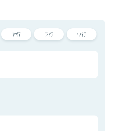
ヤ行
ラ行
ワ行