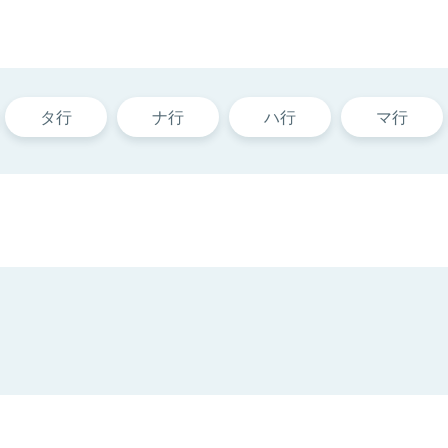
タ行
ナ行
ハ行
マ行