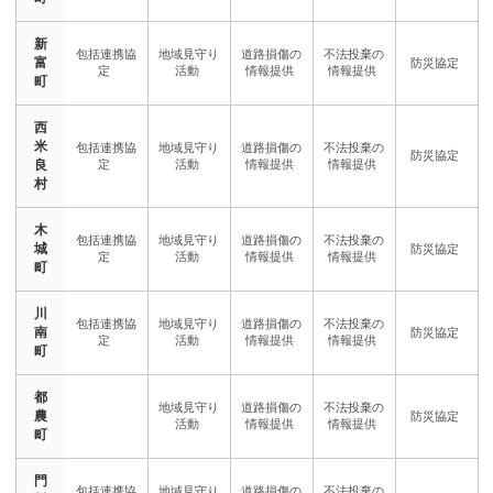
新
富
町
西
米
良
村
木
城
町
川
南
町
都
農
町
門