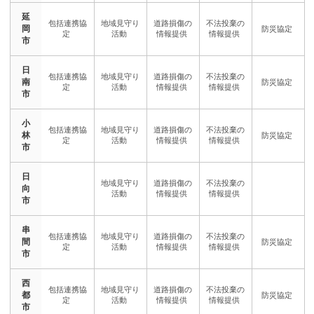
延
岡
市
日
南
市
小
林
市
日
向
市
串
間
市
西
都
市