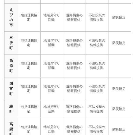
え
び
の
市
三
股
町
高
原
町
国
富
町
綾
町
高
鍋
町