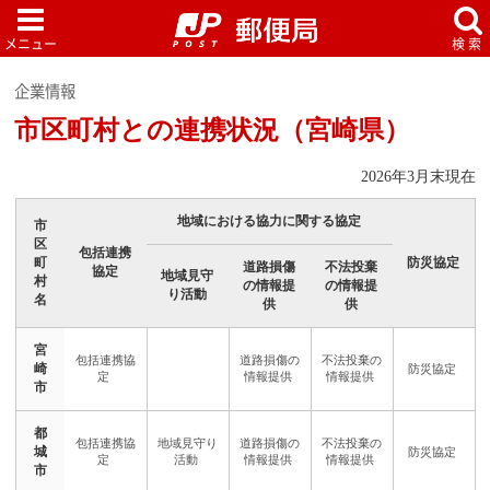
企業情報
市区町村との連携状況（宮崎県）
2026年3月末現在
地域における協力に関する協定
市
区
包括連携
町
防災協定
道路損傷
不法投棄
協定
地域見守
村
の情報提
の情報提
り活動
名
供
供
宮
崎
市
都
城
市