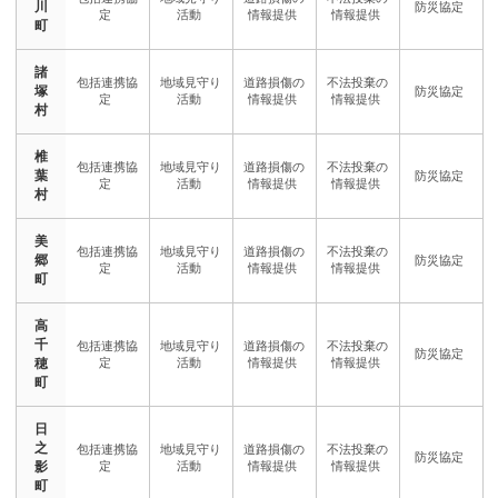
川
町
諸
塚
村
椎
葉
村
美
郷
町
高
千
穂
町
日
之
影
町