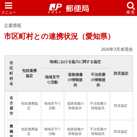
企業情報
市区町村との連携状況（愛知県）
2026年3月末現在
地域における協力に関する協定
市
区
包括連携
町
防災協定
道路損傷
不法投棄
協定
地域見守
村
の情報提
の情報提
り活動
名
供
供
名
古
屋
市
豊
橋
市