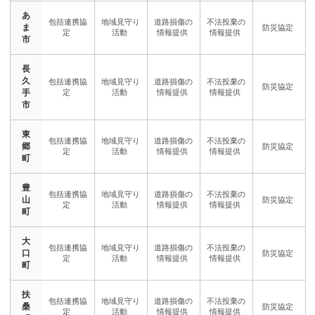
あ
ま
市
長
久
手
市
東
郷
町
豊
山
町
大
口
町
扶
桑