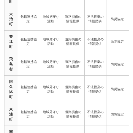
町
大
治
町
蟹
江
町
飛
島
村
阿
久
比
町
東
浦
町
南