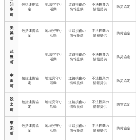
知
多
町
美
浜
町
武
豊
町
幸
田
町
設
楽
町
東
栄
町