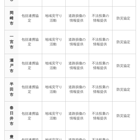
岡
崎
市
一
宮
市
瀬
戸
市
半
田
市
春
日
井
市
豊