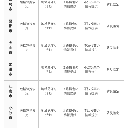
尾
市
蒲
郡
市
犬
山
市
常
滑
市
江
南
市
小
牧
市