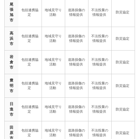
尾
張
旭
市
高
浜
市
岩
倉
市
豊
明
市
日
進
市
田
原
市