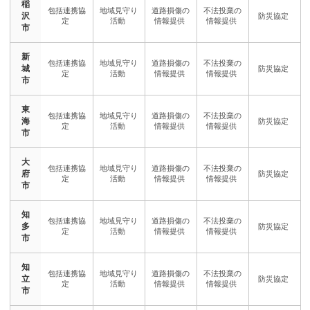
稲
沢
市
新
城
市
東
海
市
大
府
市
知
多
市
知
立
市