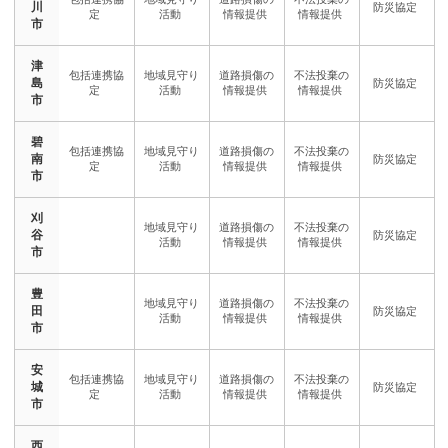
川
市
津
島
市
碧
南
市
刈
谷
市
豊
田
市
安
城
市
西