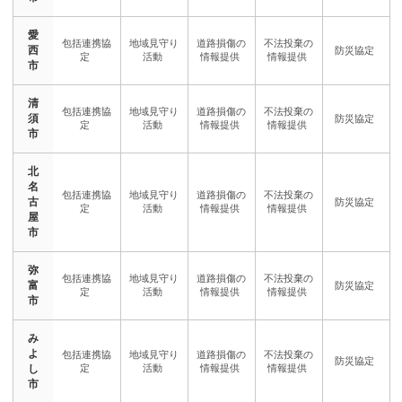
愛
西
市
清
須
市
北
名
古
屋
市
弥
富
市
み
よ
し
市