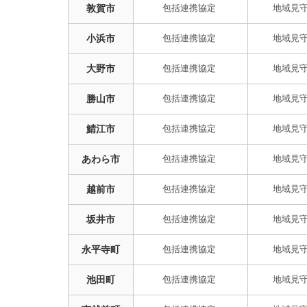
敦賀市
小浜市
大野市
勝山市
鯖江市
あわら市
越前市
坂井市
永平寺町
池田町