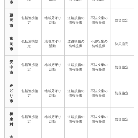
市
藤
岡
市
富
岡
市
安
中
市
み
ど
り
市
榛
東
村
吉