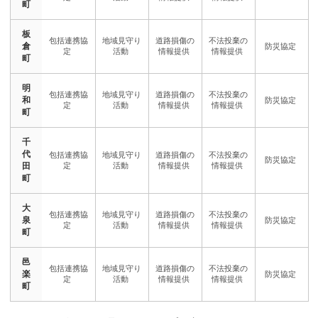
町
板
倉
町
明
和
町
千
代
田
町
大
泉
町
邑
楽
町