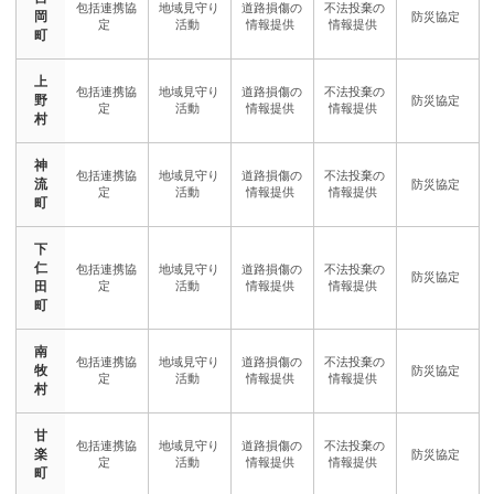
岡
町
上
野
村
神
流
町
下
仁
田
町
南
牧
村
甘
楽
町