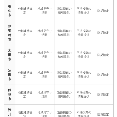
桐
生
市
伊
勢
崎
市
太
田
市
沼
田
市
館
林
市
渋
川