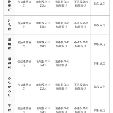
吾
妻
町
片
品
村
川
場
村
昭
和
村
み
な
か
み
町
玉
村