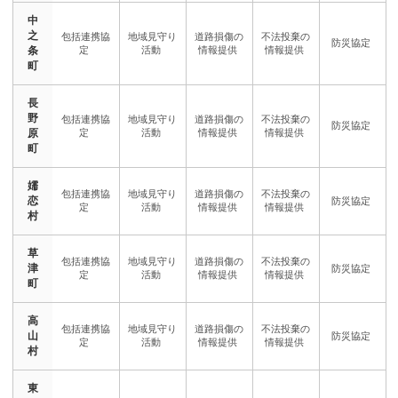
中
之
条
町
長
野
原
町
嬬
恋
村
草
津
町
高
山
村
東