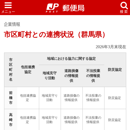
企業情報
市区町村との連携状況（群馬県）
2026年3月末現在
地域における協力に関する協定
市
区
包括連携
町
防災協定
道路損傷
不法投棄
協定
地域見守
村
の情報提
の情報提
り活動
名
供
供
前
橋
市
高
崎
市